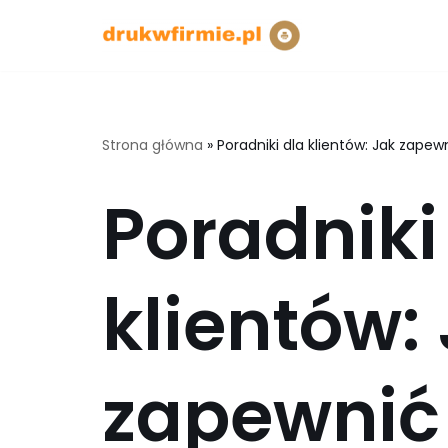
Przejdź
do
treści
Strona główna
»
Poradniki dla klientów: Jak zape
Poradniki
klientów:
zapewnić