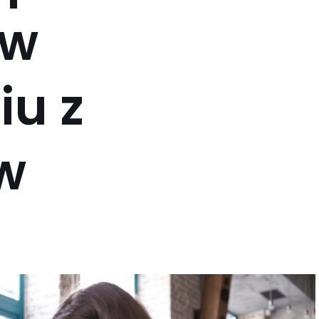
 w
iu z
w