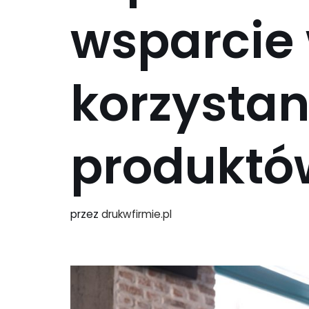
wsparcie
korzystan
produktó
przez
drukwfirmie.pl