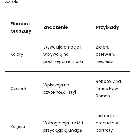
wzrok.
Element
Znaczenie
Przykłady
broszury
Wywołują emocje i
Zieleń,
Kolory
wpływają na
czerwień,
postrzeganie marki
niebieski
Roboto, Arial,
Wpływają na
Czcionki
Times New
czytelność i styl
Roman
Ilustracje
Wzbogacają treść i
produktów,
Zdjęcia
przyciągają uwagę
portrety