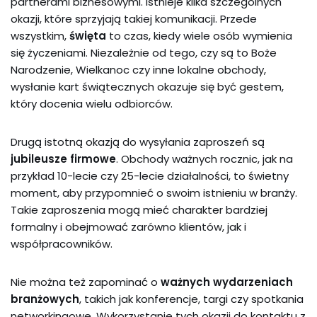
partnerami biznesowymi. Istnieje kilka szczególnych
okazji, które sprzyjają takiej komunikacji. Przede
wszystkim,
święta
to czas, kiedy wiele osób wymienia
się życzeniami. Niezależnie od tego, czy są to Boże
Narodzenie, Wielkanoc czy inne lokalne obchody,
wysłanie kart świątecznych okazuje się być gestem,
który docenia wielu odbiorców.
Drugą istotną okazją do wysyłania zaproszeń są
jubileusze firmowe
. Obchody ważnych rocznic, jak na
przykład 10-lecie czy 25-lecie działalności, to świetny
moment, aby przypomnieć o swoim istnieniu w branży.
Takie zaproszenia mogą mieć charakter bardziej
formalny i obejmować zarówno klientów, jak i
współpracowników.
Nie można też zapominać o
ważnych wydarzeniach
branżowych
, takich jak konferencje, targi czy spotkania
networkingowe. Wykorzystanie tych okazji do kontaktu z