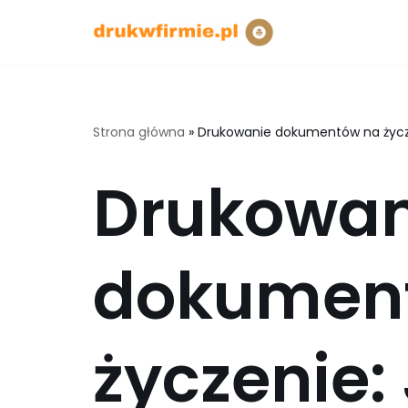
Przejdź
do
treści
Strona główna
»
Drukowanie dokumentów na życzen
Drukowan
dokumen
życzenie: