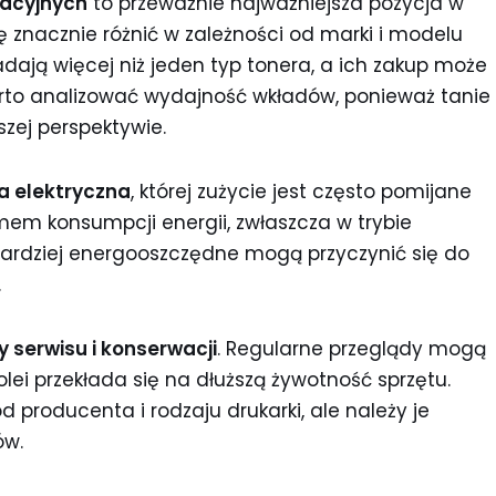
tacyjnych
to przeważnie najważniejsza pozycja w
ę znacznie różnić w zależności od marki i modelu
iadają więcej niż jeden typ tonera, a ich zakup może
rto analizować wydajność wkładów, ponieważ tanie
zej perspektywie.
a elektryczna
, której zużycie jest często pomijane
iomem konsumpcji energii, zwłaszcza w trybie
ardziej energooszczędne mogą przyczynić się do
.
y serwisu i konserwacji
. Regularne przeglądy mogą
ei przekłada się na dłuższą żywotność sprzętu.
d producenta i rodzaju drukarki, ale należy je
ów.