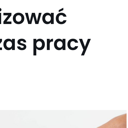
izować
czas pracy