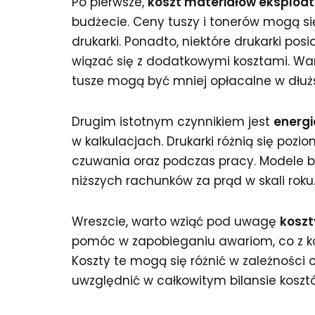
Po pierwsze,
koszt materiałów eksploa
budżecie. Ceny tuszy i tonerów mogą si
drukarki. Ponadto, niektóre drukarki pos
wiązać się z dodatkowymi kosztami. Wa
tusze mogą być mniej opłacalne w dłużs
Drugim istotnym czynnikiem jest
energi
w kalkulacjach. Drukarki różnią się poz
czuwania oraz podczas pracy. Modele b
niższych rachunków za prąd w skali roku
Wreszcie, warto wziąć pod uwagę
koszt
pomóc w zapobieganiu awariom, co z kol
Koszty te mogą się różnić w zależności o
uwzględnić w całkowitym bilansie koszt