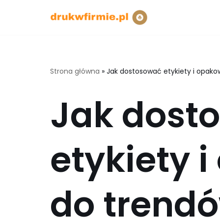
Przejdź
do
treści
Strona główna
»
Jak dostosować etykiety i opak
Jak dost
etykiety 
do trend