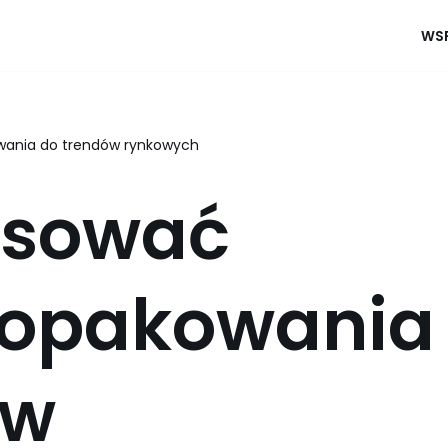
WSP
owania do trendów rynkowych
osować
i opakowania
ów