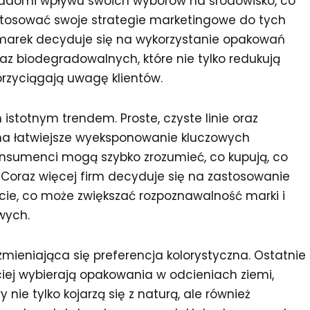
wiadomi wpływu swoich wyborów na środowisko, co
stosować swoje strategie marketingowe do tych
e marek decyduje się na wykorzystanie opakowań
az biodegradowalnych, które nie tylko redukują
rzyciągają uwagę klientów.
 istotnym trendem. Proste, czyste linie oraz
na łatwiejsze wyeksponowanie kluczowych
onsumenci mogą szybko zrozumieć, co kupują, co
 Coraz więcej firm decyduje się na zastosowanie
cie, co może zwiększać rozpoznawalność marki i
wych.
mieniająca się preferencja kolorystyczna. Ostatnie
ciej wybierają opakowania w odcieniach ziemi,
ry nie tylko kojarzą się z naturą, ale również