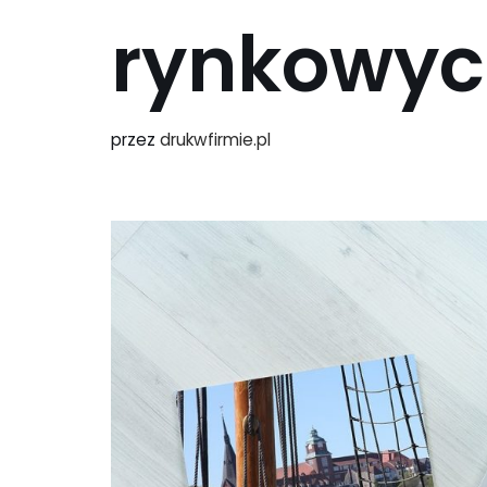
rynkowy
przez
drukwfirmie.pl