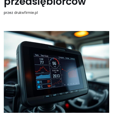
przedsiębiorców
przez
drukwfirmie.pl