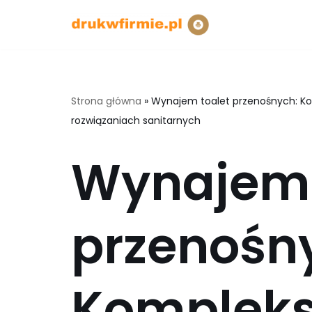
Przejdź
do
treści
Strona główna
»
Wynajem toalet przenośnych: K
rozwiązaniach sanitarnych
Wynajem 
przenośn
Komplek