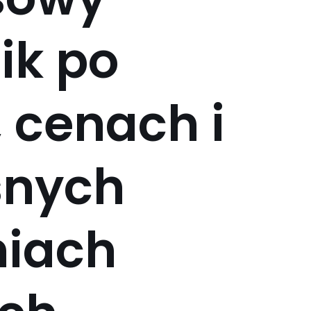
ik po
 cenach i
snych
niach