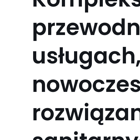
przewodn
usługach,
nowocze
rozwiąza