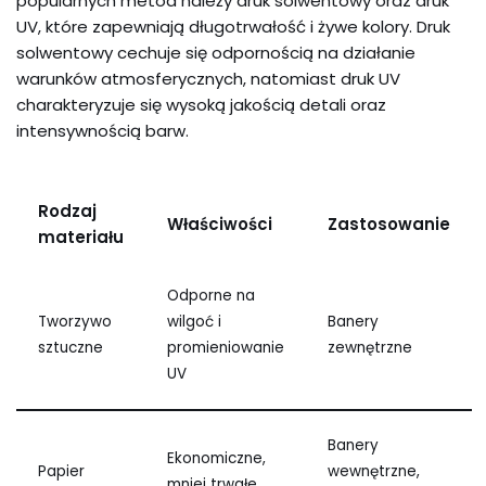
popularnych metod należy druk solwentowy oraz druk
UV, które zapewniają długotrwałość i żywe kolory. Druk
solwentowy cechuje się odpornością na działanie
warunków atmosferycznych, natomiast druk UV
charakteryzuje się wysoką jakością detali oraz
intensywnością barw.
Rodzaj
Właściwości
Zastosowanie
materiału
Odporne na
Tworzywo
wilgoć i
Banery
sztuczne
promieniowanie
zewnętrzne
UV
Banery
Ekonomiczne,
Papier
wewnętrzne,
mniej trwałe