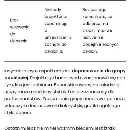
Niekiedy
Bez jasnego
projektanci
komunikatu, co
Brak
zapominają
odbiorca ma
wezwania
o
zrobić, możliwe
do
umieszczeniu
jest, że nie
działania
zachęty do
podejmie żadnych
działania.
działań.
Innym istotnym aspektem jest
dopasowanie do grupy
docelowej
. Projektując baner, warto zastanowić się nad
tym, kto jest odbiorcą. Baner skierowany do młodszej
grupy może mieć inny styl niż ten przeznaczony dla
profesjonalistów. Zrozumienie grupy docelowej pomoże
w lepszym dostosowaniu kolorystyki, grafik i ogólnego
stylu banera.
Ostatnim, lecz nie mniej ważnym błędem, jest
brak