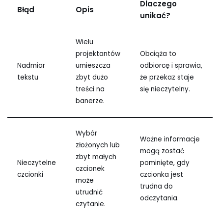
Dlaczego
Błąd
Opis
unikać?
Wielu
projektantów
Obciąża to
Nadmiar
umieszcza
odbiorcę i sprawia,
tekstu
zbyt dużo
że ​​przekaz staje
treści na
się nieczytelny.
banerze.
Wybór
Ważne informacje
złożonych lub
mogą zostać
zbyt małych
Nieczytelne
pominięte, gdy
czcionek
czcionki
czcionka jest
może
trudna do
utrudnić
odczytania.
czytanie.