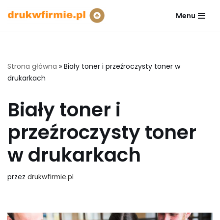
Menu
Przejdź
do
treści
Strona główna
»
Biały toner i przeźroczysty toner w
drukarkach
Biały toner i
przeźroczysty toner
w drukarkach
przez
drukwfirmie.pl