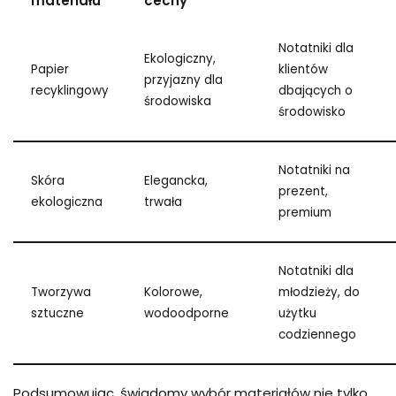
materiału
cechy
Notatniki dla
Ekologiczny,
Papier
klientów
przyjazny dla
recyklingowy
dbających o
środowiska
środowisko
Notatniki na
Skóra
Elegancka,
prezent,
ekologiczna
trwała
premium
Notatniki dla
Tworzywa
Kolorowe,
młodzieży, do
sztuczne
wodoodporne
użytku
codziennego
Podsumowując, świadomy wybór materiałów nie tylko